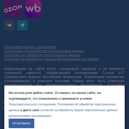
Пользовательское соглашение
Положение об обработке персональных данных
Согласие на обработку персональных данных
Согласие на обработку данных метрическими системами
Информация на сайте носит справочный характер и не является
публичной офертой, определяемой положениями Статьи 437
Гражданского кодекса Российской Федерации. Технические параметры
(спецификация) и комплект поставки товара могут быть изменены
производителем без предварительного уведомления. Уточняйте
информацию у наших менеджеров.
Мы используем файлы cookie. Оставаясь на нашем сайте, вы
подтверждаете, что ознакомлены и принимаете условия
Пользовательского соглашения
,
Положения об обработке персональных
© 2012-2026 ООО «Планк» ИНН: 7805595762 ОГРН: 1127847393827
данных
и даете своё
согласие на обработку ваших персональных данных
метрическими программами
.
ПРИНИМАЮ