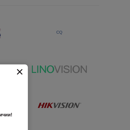
CQ
×
ичии!