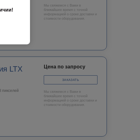
Мы свяжемся с Вами в
ичии!
ближайшее время с точной
информацией о сроке доставки и
стоимости оборудования.
Цена по запросу
ия LTX
ЗАКАЗАТЬ
8 пикселей
Мы свяжемся с Вами в
ближайшее время с точной
информацией о сроке доставки и
стоимости оборудования.