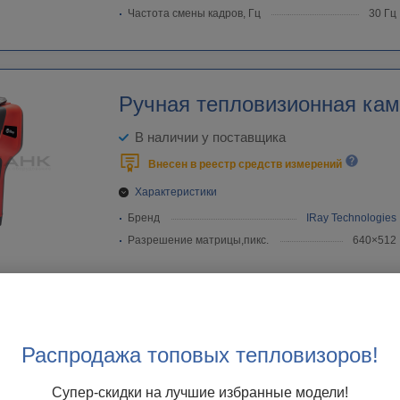
Частота смены кадров, Гц
30 Гц
Ручная тепловизионная ка
В наличии у поставщика
Внесен в реестр средств измерений
Характеристики
Бренд
IRay Technologies
Разрешение матрицы,пикс.
640×512
Ручная тепловизионная ка
Распродажа топовых тепловизоров!
T
Супер-скидки на лучшие избранные модели!