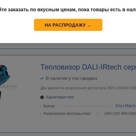
В наличии у поставщика
йте заказать по вкусным ценам, пока товары есть в нал
Характеристики
Бренд
IRay Technologies
НА РАСПРОДАЖУ →
Разрешение матрицы,пикс.
384×288/ 640×512
Тепловизор DALI-IRtech сер
В наличии у поставщика
Два варианта разрешения детектора 160×120/384×28
Характеристики
Бренд
DALI-IRtech
Разрешение матрицы,пикс.
160×120/ 384×288