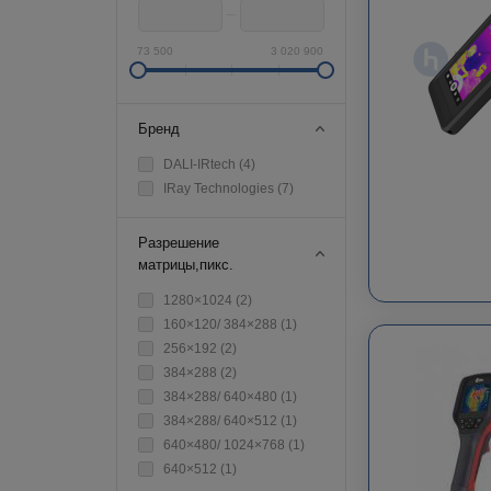
73 500
3 020 900
Бренд
DALI-IRtech (
4
)
IRay Technologies (
7
)
Разрешение
матрицы,пикс.
1280×1024 (
2
)
160×120/ 384×288 (
1
)
256×192 (
2
)
384×288 (
2
)
384×288/ 640×480 (
1
)
384×288/ 640×512 (
1
)
640×480/ 1024×768 (
1
)
640×512 (
1
)