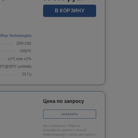
В КОРЗИНУ
IRay Technologies
256×192
+550℃
±2℃ или ±2%
04℃@30℃ (≤40mk)
25 Гц
Цена по запросу
ЗАКАЗАТЬ
Мы свяжемся с Вами в
ближайшее время с точной
информацией о сроке доставки и