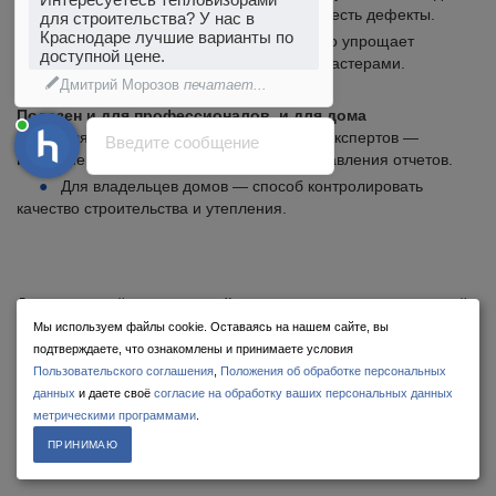
даже непрофессионал быстро поймёт, где есть дефекты.
для строительства? У нас в
Краснодаре лучшие варианты по
Возможность сохранять фото и видео упрощает
доступной цене.
планирование ремонта и консультации с мастерами.
Дмитрий Морозов
печатает...
Полезен и для профессионалов, и для дома
Для строителей, энергоаудиторов и экспертов —
Введите сообщение
инструмент для точной диагностики и составления отчетов.
Для владельцев домов — способ контролировать
качество строительства и утепления.
Даже недорогой
строительный тепловизор
становится выгодной
инвестицией, позволяющей экономить ресурсы, контролировать
Мы используем файлы cookie. Оставаясь на нашем сайте, вы
качество строительства и обеспечивать безопасность жилья.
подтверждаете, что ознакомлены и принимаете условия
Пользовательского соглашения
,
Положения об обработке персональных
данных
и даете своё
согласие на обработку ваших персональных данных
метрическими программами
.
ПРИНИМАЮ