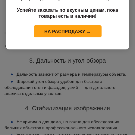
Успейте заказать по вкусным ценам, пока
2. Чувствительность (NETD)
товары есть в наличии!
Показывает минимальную разницу температур, которую
НА РАСПРОДАЖУ →
прибор способен зафиксировать.
Высокая чувствительность важна для обнаружения
мелких дефектов утепления и скрытой влаги.
3. Дальность и угол обзора
Дальность зависит от размера и температуры объекта.
Широкий угол обзора удобен для быстрого
обследования стен и фасадов, узкий — для детального
анализа отдельных участков.
4. Стабилизация изображения
Не критично для дома, но важно для обследования
больших объектов и профессионального использования.