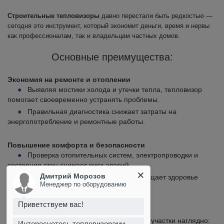
Строительные тепловизоры
давно перестали быть редкостью —
сегодня это инструмент, который экономит деньги, время и нервы
как профессионалам, так и владельцам частных домов.
Основные преимущества:
Экономия на ремонте и отоплении
Выявляя мостики холода и утечки тепла, тепловизор
помогает своевременно устранять проблемы.
Правильная диагностика снижает затраты на
энергопотребление и ремонтные работы.
Повышение комфорта и безопасности
Проверка отопительных систем, электропроводки и
состояния стен снижает риск аварий.
Дмитрий Морозов
Контроль влажности и плесени защищает здоровье
Менеджер по оборудованию
жильцов.
Приветствуем вас!
Простота и наглядность
Тепловизор показывает проблемные участки наглядно:
Интересуетесь тепловизорами