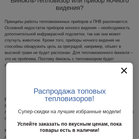
Бинокль-тепловизор или прибор ночного
видения?
Принципы работы тепловизионных приборов и ПНВ различаются.
Основной недостаток приборов ночного видения – необходимость
дополнительной инфракрасной подсветки, так как она может
спугнуть животное. Кроме того, приборы ночного видения не
способны обнаружить цель за преградой, например, объект в
высокой траве не будет распознан. Для тепловизионного бинокля –
это не проблема. Поэтому бинокль с тепловизором будет
оптимальным вариантом для ночной охоты.
×
Как купить тепловизор-бинокль в компании
«Планк»?
Распродажа топовых
тепловизоров!
В нашей компании вы можете приобрести тепловизионный
бинокуляр для охоты по выгодной цене. Мы подобрали для вас
Супер-скидки на лучшие избранные модели!
лучшие модели, которые станут незаменимым атрибутом успешной
охоты и источником незабываемых впечатлений.
Успейте заказать по вкусным ценам, пока
товары есть в наличии!
Купить ночной бинокль для охоты можно из наличия или под заказ,
с доставкой в любой регион России. Наши специалисты