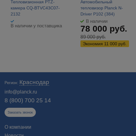
Тепловизионная PTZ-
Автомобильный
камера CQ-BTVC43C07-
тепловизор Planck N-
2132
Driver P102 (384)
В наличии
В наличии у поставщика
78 000
руб.
89 000
руб.
Экономия
11 000
руб.
Профессиональный интернет-магазин тепловизоров «Планк»
Краснодар
Регион:
предлагает широкий ассортимент тепловизионных бинокуляров для
охоты в Краснодаре. Доставка. Цены на сайте!
info@planck.ru
8 (800) 700 25 14
Заказать звонок
О компании
Новости