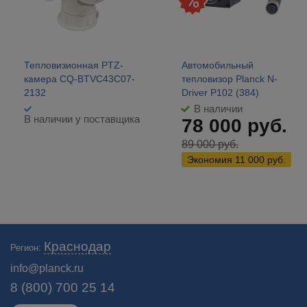
Тепловизионная PTZ-
Автомобильный
камера CQ-BTVC43C07-
тепловизор Planck N-
2132
Driver P102 (384)
В наличии
В наличии у поставщика
78 000
руб.
89 000
руб.
Экономия
11 000
руб.
Профессиональные морские тепловизоры, тепловизоры для катера и
Краснодар
Регион:
ИК-камеры. Продажа тепловизоров в кредит. 🚗 Бесплатная доставка в
Краснодаре!
info@planck.ru
8 (800) 700 25 14