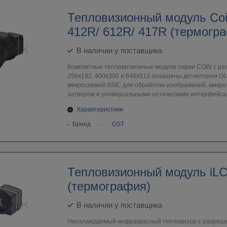
Тепловизионный модуль Coi
412R/ 612R/ 417R (термогр
В наличии у поставщика
Компактные тепловизионные модули серии COIN с р
256х192, 400х300 и 640х512 оснащены детектором G
микросхемой ASIC для обработки изображений, микр
затвором и универсальными оптическими интерфейса
Характеристики
Бренд
GST
Тепловизионный модуль iL
(термография)
В наличии у поставщика
Неохлаждаемый инфракрасный тепловизор с разреше