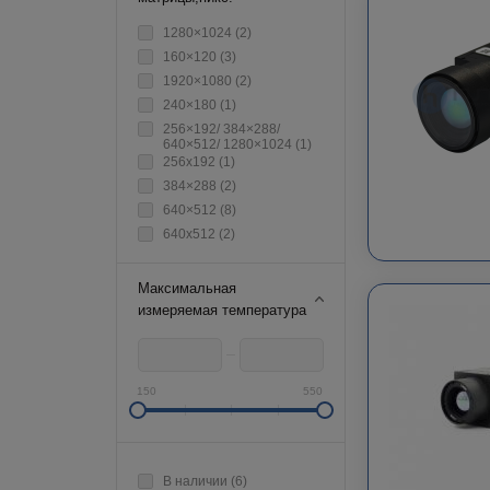
1280×1024 (
2
)
160×120 (
3
)
1920×1080 (
2
)
240×180 (
1
)
256×192/ 384×288/
640×512/ 1280×1024 (
1
)
256х192 (
1
)
384×288 (
2
)
640×512 (
8
)
640х512 (
2
)
Максимальная
измеряемая температура
150
550
В наличии (
6
)