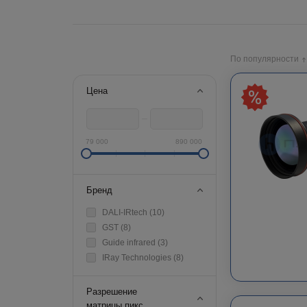
По популярности
Цена
79 000
890 000
Бренд
DALI-IRtech (
10
)
GST (
8
)
Guide infrared (
3
)
IRay Technologies (
8
)
Разрешение
матрицы,пикс.