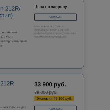
Цена по запросу
n 212R/
афия)
ЗАКАЗАТЬ
Мы свяжемся с Вами в
ближайшее время с точной
азрешениями
информацией о сроке доставки и
UIDE WLP,
стоимости оборудования.
о-электромагнитным
ми.
C212R
33 900
руб.
79 000
руб.
Экономия
45 100
руб.
нием 256х192 для
ЗАКАЗАТЬ