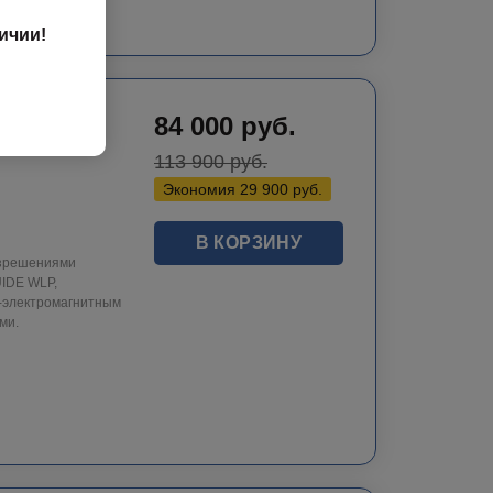
ичии!
n 212/
84 000
руб.
113 900
руб.
Экономия
29 900
руб.
В КОРЗИНУ
азрешениями
UIDE WLP,
о-электромагнитным
ми.