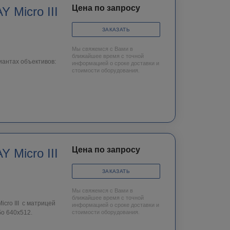
Цена по запросу
 Micro III
ЗАКАЗАТЬ
Мы свяжемся с Вами в
ближайшее время с точной
иантах объективов:
информацией о сроке доставки и
стоимости оборудования.
Цена по запросу
ЗАКАЗАТЬ
Мы свяжемся с Вами в
ближайшее время с точной
cro III c матрицей
информацией о сроке доставки и
о 640х512.
стоимости оборудования.