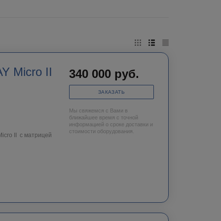
 Micro II
340 000
руб.
ЗАКАЗАТЬ
Мы свяжемся с Вами в
ближайшее время с точной
информацией о сроке доставки и
стоимости оборудования.
cro II c матрицей