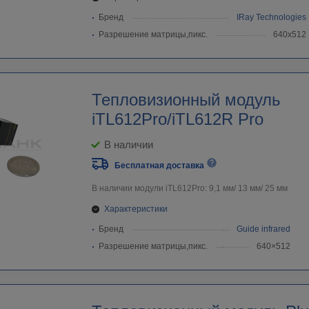
Бренд
IRay Technologies
Разрешение матрицы,пикс.
640х512
Тепловизионный модуль
iTL612Pro/iTL612R Pro
В наличии
Бесплатная доставка
В наличии модули iTL612Pro: 9,1 мм/ 13 мм/ 25 мм
Характеристики
Бренд
Guide infrared
Разрешение матрицы,пикс.
640×512