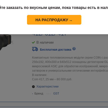
Бренд
GST
йте заказать по вкусным ценам, пока товары есть в нал
НА РАСПРОДАЖУ →
Тепловизионный модуль Coi
412/ 612/ 417
В наличии
Бесплатная доставка
Компактные тепловизионные модули серии COIN с р
256х192, 400х300 и 640х512 оснащены детектором G
микросхемой ASIC для обработки изображений, микр
затвором и универсальными оптическими интерфейса
В наличии:
Coin 417, 25 мм – 80 000 руб.
Характеристики
Бренд
GST