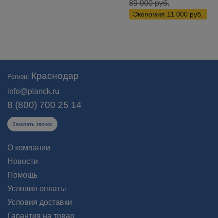
89 000
руб.
Экономия
11 000
руб.
Купить военные тепловизоры для автомобилей в Краснодаре:
Краснодар
Регион:
автомобильные системы и приборы ночного видения для военных.
Профессиональные военные тепловизоры для водителей.
info@planck.ru
Бесплатная доставка в Краснодаре!
8 (800) 700 25 14
Заказать звонок
О компании
Новости
Помощь
Условия оплаты
Условия доставки
Гарантия на товар