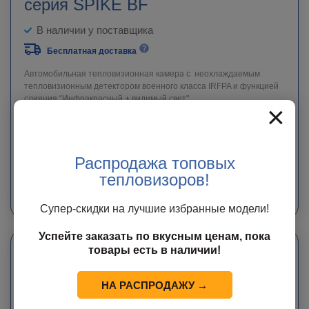
серия SPIKE BF
В наличии у поставщика
Бесплатная доставка
Автомобильная тепловизионная камера с неохлаждаемым
тепловизионным детектором военного класса IRFPA и функцией
слияния “Инфракрасный + видимый свет"
×
545 000
руб.
Распродажа топовых
ЗАКАЗАТЬ
тепловизоров!
Мы свяжемся с Вами в ближайшее время с точной информацией о сроке
доставки и стоимости оборудования.
Супер-скидки на лучшие избранные модели!
Успейте заказать по вкусным ценам, пока
товары есть в наличии!
НА РАСПРОДАЖУ →