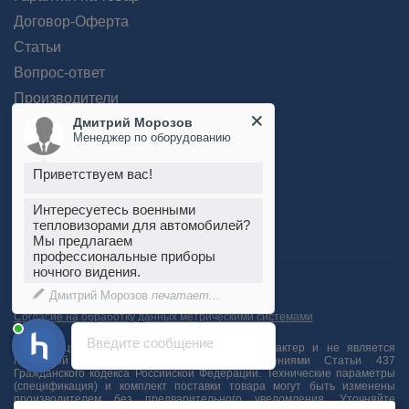
Договор-Оферта
Статьи
Вопрос-ответ
Производители
Дмитрий Морозов
Менеджер по оборудованию
Приветствуем вас!
Интересуетесь военными
тепловизорами для автомобилей?
Мы предлагаем
профессиональные приборы
Пользовательское соглашение
ночного видения.
Положение об обработке персональных данных
Согласие на обработку персональных данных
Согласие на обработку данных метрическими системами
Введите сообщение
Информация на сайте носит справочный характер и не является
публичной офертой, определяемой положениями Статьи 437
Гражданского кодекса Российской Федерации. Технические параметры
(спецификация) и комплект поставки товара могут быть изменены
производителем без предварительного уведомления. Уточняйте