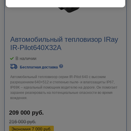
Автомобильный тепловизор IRay
IR-Pilot640X32A
В наличии
Бесплатная доставка
Автомобильный тепловизор серии IR-Pilot 640 с высоким
разрешением 640×512 и степенью пыле- и влагозащиты IP67,
IP69K – идеальный помощник водителю на дороге. Он помогает
заранее реагировать на потенциальные опасности во время
вождения.
209 000
руб.
216 000
руб.
Экономия
7 000
руб.