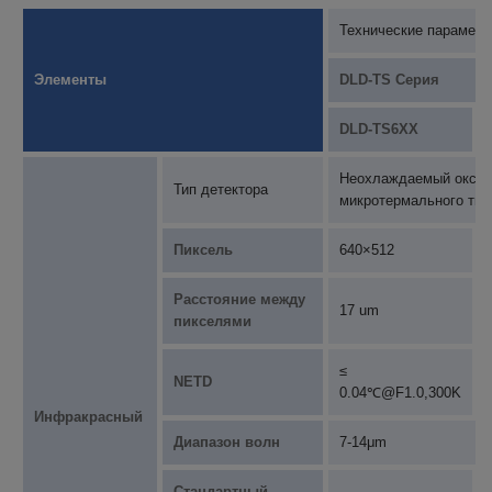
Технические парамет
Элементы
DLD-TS Серия
DLD-TS6XX
Неохлаждаемый оксид
Тип детектора
микротермального тип
Пиксель
640×512
Расстояние между
17 um
пикселями
≤
NETD
0.04℃@F1.0,300K
Инфракрасный
Диапазон волн
7-14μm
Стандартный