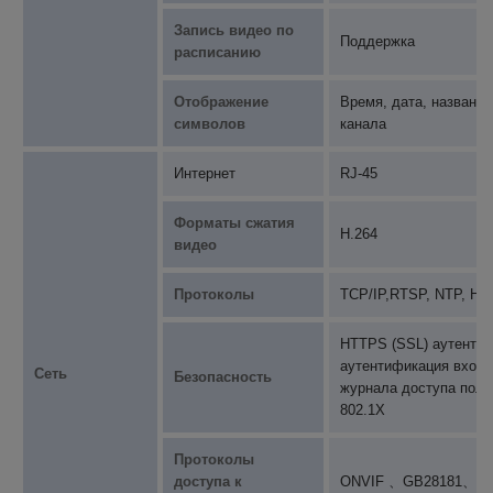
Запись видео по
Поддержка
расписанию
Отображение
Время, дата, название
символов
канала
Интернет
RJ-45
Форматы сжатия
H.264
видео
Протоколы
TCP/IP,RTSP, NTP, HT
HTTPS (SSL) аутентиф
аутентификация входа
Сеть
Безопасность
журнала доступа поль
802.1X
Протоколы
доступа к
ONVIF 、GB28181、R