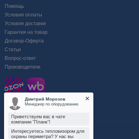
Помощь
Условия оплаты
Условия доставки
Гарантия на товар
Договор-Оферта
Статьи
Вопрос-ответ
Производители
Дмитрий Морозов
Менеджер по оборудованию
Приветствуем вас в чате
компании "Планк"!
Пользовательское соглашение
Интересуетесь тепловизором для
Положение об обработке персональных данных
охраны периметра? У нас вы
Согласие на обработку персональных данных