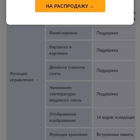
НА РАСПРОДАЖУ →
Функция
Ручная коррекция, ав
коррекции
питания; регулярная 
Флип/зеркало
Поддержка
Картинка в
Поддержка
картинке
Двойное слияние
Поддержка
Функция
света
управления
Наложение
температуры
Поддержка
видимого света
Отображение
14 видов псевдоцветн
изображения
Функция хранения
Встроенная память, п