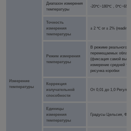
Диапазон измерения
-20℃~180℃，0℃~65
температуры
Точность
измерения
± 2 ℃ or ± 2% (reading
температуры
В режиме реального в
перемещаемых областе
Режим измерения
(фиксация самой высо
температуры
измерение средней те
рисунка коробки
Измерение
Коррекция
температуры
излучательной
От 0,01 до 1,0 Регули
способности
Единицы
измерения
Градусы Цельсия, Фар
температуры