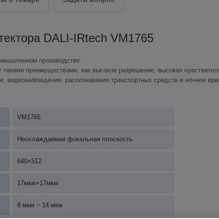
тектора DALI-IRtech VM1765
ромышленном производстве.
т такими преимуществами, как высокое разрешение, высокая чувствител
и, видеонаблюдения, распознавания транспортных средств в ночное вре
VM1765
Неохлаждаемая фокальная плоскость
640×512
17мкм×17мкм
8 мкм ~ 14 мкм