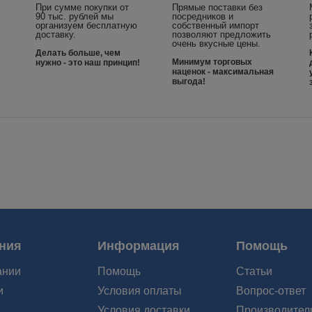
При сумме покупки от
Прямые поставки без
90 тыс. рублей мы
посредников и
организуем бесплатную
собственный импорт
доставку.
позволяют предложить
очень вкусные цены.
Делать больше, чем
Минимум торговых
нужно - это наш принцип!
наценок - максимальная
выгода!
ния
Информация
Помощь
ании
Помощь
Статьи
и
Условия оплаты
Вопрос-ответ
Условия доставки
Производител