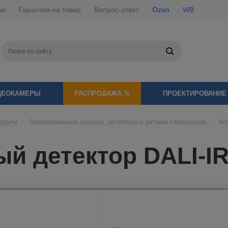
ки
Гарантия на товар
Вопрос-ответ
Ozon
WB
ДЕОКАМЕРЫ
РАСПРОДАЖА %
ПРОЕКТИРОВАНИЕ
модули
-
Тепловизионные сенсоры, детекторы и датчики с матрицами
-
Теп
й детектор DALI-I