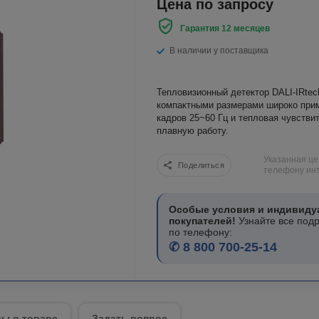
Цена по запросу
Гарантия 12 месяцев
В наличии у поставщика
Тепловизионный детектор DALI-IRte
компактными размерами широко при
кадров 25~60 Гц и тепловая чувстви
плавную работу.
Указанная це
Поделиться
телефону инт
Особые условия и индивиду
покупателей!
Узнайте все под
по телефону:
✆ 8 800 700-25-14
ы о товаре
Задать вопрос