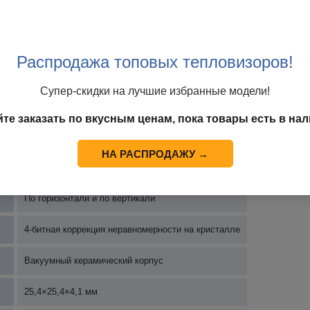
25~60 Гц
40 мК
Распродажа топовых тепловизоров!
≥8мВ/К
Супер-скидки на лучшие избранные модели!
≥99%
йте заказать по вкусным ценам, пока товары есть в нал
C)
130МВт
НА РАСПРОДАЖУ →
Построчное считывание
По горизонтали и по вертикали
4-битная коррекция неравномерности на кристалле
Вакуумный керамический корпус
25,4×25,4×4,1 мм