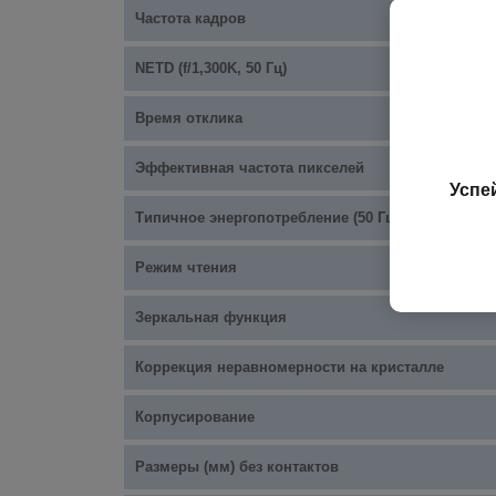
Частота кадров
NETD (f/1,300K, 50 Гц)
Время отклика
Эффективная частота пикселей
Успе
Типичное энергопотребление (50 Гц, без учета TE
Режим чтения
Зеркальная функция
Коррекция неравномерности на кристалле
Корпусирование
Размеры (мм) без контактов