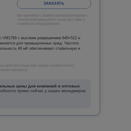
ЗАКАЗАТЬ
Мы свяжемся с Вами в ближайшее время с
точной информацией о сроке доставки и
стоимости оборудования.
ch VM1765 с высоким разрешением 640×512 и
меняется для промышленных нужд. Частота
тельность 40 мК обеспечивают стабильную и
на действительна при заказе онлайн или по
ернет-магазина.
альные цены для компаний и оптовых
робности прямо сейчас у наших менеджеров